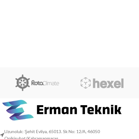
Uzunoluk: Şehit Evliya, 65013. Sk No: 12/A, 46050
Onikişubat/Kahramanmaraş