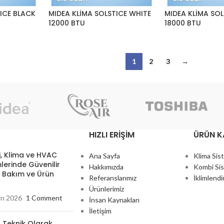
ICE BLACK
MIDEA KLİMA SOLSTICE WHITE
MIDEA KLİMA SOL
12000 BTU
18000 BTU
1
2
3
→
HIZLI ERIŞIM
ÜRÜN K
, Klima ve HVAC
Ana Sayfa
Klima Sis
lerinde Güvenilir
Hakkımızda
Kombi Sis
, Bakım ve Ürün
Referanslarımız
İklimlendi
Ürünlerimiz
an 2026
1 Comment
İnsan Kaynakları
İletişim
 Teknik Olarak