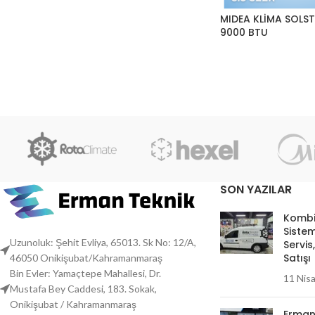
MIDEA KLİMA SOLST
9000 BTU
SON YAZILAR
Kombi
Sistem
Uzunoluk: Şehit Evliya, 65013. Sk No: 12/A,
Servis
Satışı
46050 Onikişubat/Kahramanmaraş
Bin Evler: Yamaçtepe Mahallesi, Dr.
11 Nis
Mustafa Bey Caddesi, 183. Sokak,
Onikişubat / Kahramanmaraş
Erman