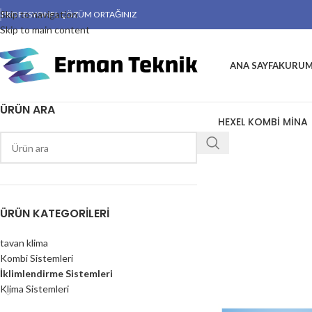
Skip to navigation
PROFESYONEL ÇÖZÜM ORTAĞINIZ
Skip to main content
ANA SAYFA
KURUM
ÜRÜN ARA
HEXEL KOMBİ MİNA
ÜRÜN KATEGORILERI
tavan klima
Kombi Sistemleri
İklimlendirme Sistemleri
Klima Sistemleri