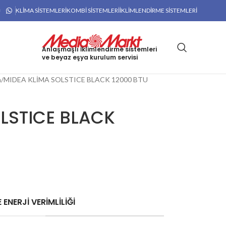
KLIMA SISTEMLERI
KOMBI SISTEMLERI
İKLIMLENDIRME SISTEMLERI
Anlaşmaşlı İklimlendirme sistemleri
ve beyaz eşya kurulum servisi
a
MIDEA KLİMA SOLSTICE BLACK 12000 BTU
LSTICE BLACK
 ENERJİ VERİMLİLİĞİ