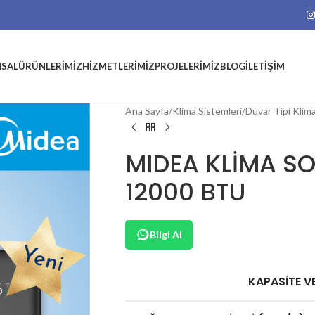
SAL
ÜRÜNLERIMIZ
HIZMETLERIMIZ
PROJELERIMIZ
BLOG
İLETIŞIM
Ana Sayfa
Klima Sistemleri
Duvar Tipi Klim
MIDEA KLİMA SO
12000 BTU
Bilgi Al
KAPASİTE VE