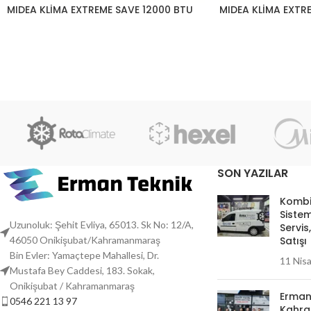
MIDEA KLİMA EXTREME SAVE 12000 BTU
MIDEA KLİMA EXTR
SON YAZILAR
Kombi
Sistem
Uzunoluk: Şehit Evliya, 65013. Sk No: 12/A,
Servis
Satışı
46050 Onikişubat/Kahramanmaraş
Bin Evler: Yamaçtepe Mahallesi, Dr.
11 Nis
Mustafa Bey Caddesi, 183. Sokak,
Onikişubat / Kahramanmaraş
Erman
0546 221 13 97
Kahra