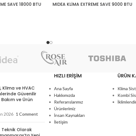
EME SAVE 18000 BTU
MIDEA KLİMA EXTREME SAVE 9000 BTU
HIZLI ERIŞIM
ÜRÜN K
, Klima ve HVAC
Ana Sayfa
Klima Sis
lerinde Güvenilir
Hakkımızda
Kombi Sis
, Bakım ve Ürün
Referanslarımız
İklimlendi
Ürünlerimiz
an 2026
1 Comment
İnsan Kaynakları
İletişim
 Teknik Olarak
manmaraş’ta Yeni