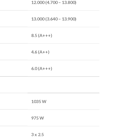
12.000 (4.700 – 13.800)
13.000 (3.640 – 13.900)
8.5
(A+++)
4.6
(A++)
6.0
(A+++)
1035 W
975 W
3 x 2.5