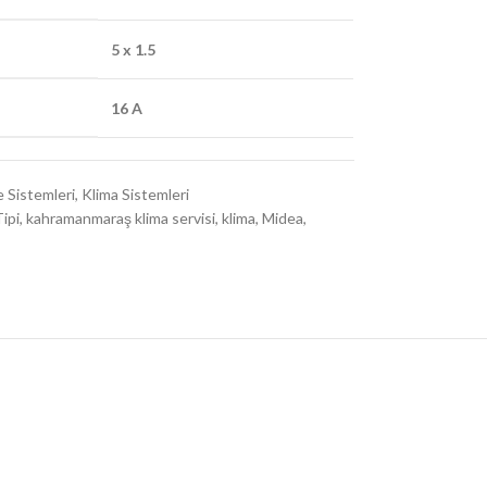
5 x 1.5
16 A
e Sistemleri
,
Klima Sistemleri
ipi
,
kahramanmaraş klima servisi
,
klima
,
Midea
,