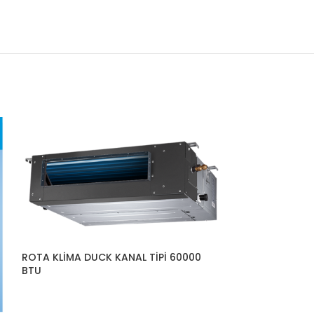
ROTA KLİMA DUCK KANAL TİPİ 60000
BTU
ROTA KLİMA IS
HP-MB 12 Kw