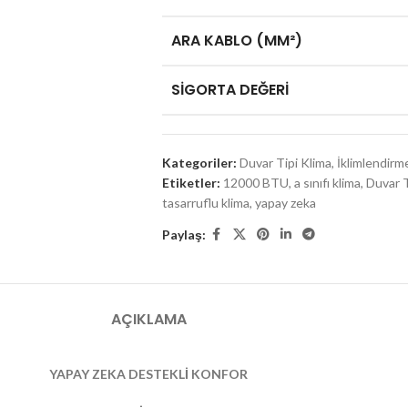
ARA KABLO (MM²)
SIGORTA DEĞERI
Kategoriler:
Duvar Tipi Klima
,
İklimlendirm
Etiketler:
12000 BTU
,
a sınıfı klima
,
Duvar T
tasarruflu klima
,
yapay zeka
Paylaş:
AÇIKLAMA
YAPAY ZEKA DESTEKLİ KONFOR