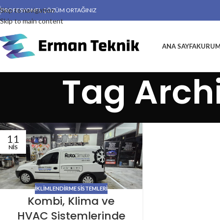
Skip to navigation
PROFESYONEL ÇÖZÜM ORTAĞINIZ
Skip to main content
ANA SAYFA
KURUM
Tag Arch
11
NIS
İKLIMLENDIRME SISTEMLERI
Kombi, Klima ve
HVAC Sistemlerinde