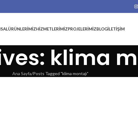
SAL
ÜRÜNLERIMIZ
HIZMETLERIMIZ
PROJELERIMIZ
BLOG
İLETIŞIM
ives: klima m
Ana Sayfa
Posts Tagged "klima montajı"