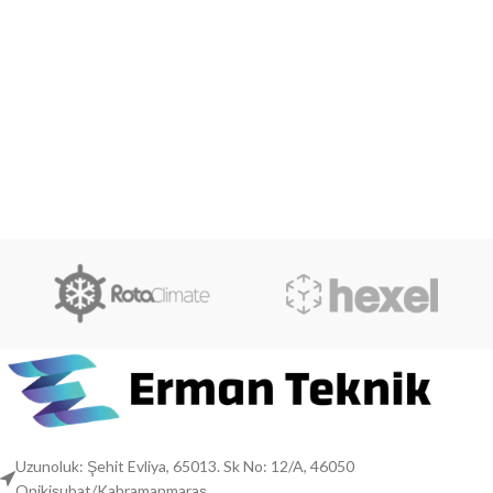
Uzunoluk: Şehit Evliya, 65013. Sk No: 12/A, 46050
Onikişubat/Kahramanmaraş