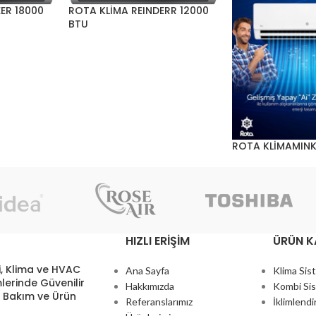
ER 18000
ROTA KLİMA REINDERR 12000
BTU
ROTA KLİMAMINK
HIZLI ERIŞIM
ÜRÜN K
, Klima ve HVAC
Ana Sayfa
Klima Sis
lerinde Güvenilir
Hakkımızda
Kombi Sis
, Bakım ve Ürün
Referanslarımız
İklimlendi