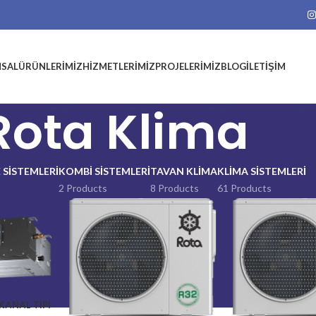
SAL
ÜRÜNLERIMIZ
HIZMETLERIMIZ
PROJELERIMIZ
BLOG
İLETIŞIM
Rota Klima
 SISTEMLERI
KOMBI SISTEMLERI
TAVAN KLIMA
KLIMA SISTEMLERI
2 Products
8 Products
61 Products
KANAL TİPİ