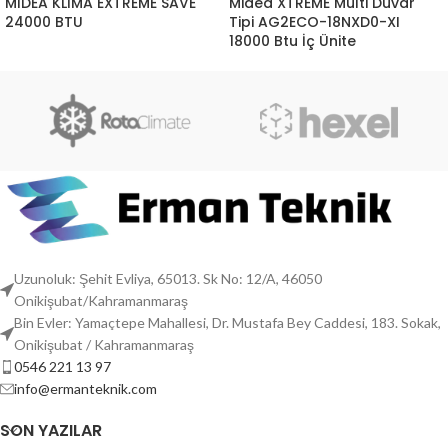
MIDEA KLİMA EXTREME SAVE
Midea XTREME Multi Duvar
24000 BTU
Tipi AG2ECO-18NXD0-XI
18000 Btu İç Ünite
Uzunoluk: Şehit Evliya, 65013. Sk No: 12/A, 46050
Onikişubat/Kahramanmaraş
Bin Evler: Yamaçtepe Mahallesi, Dr. Mustafa Bey Caddesi, 183. Sokak,
Onikişubat / Kahramanmaraş
0546 221 13 97
info@ermanteknik.com
SON YAZILAR