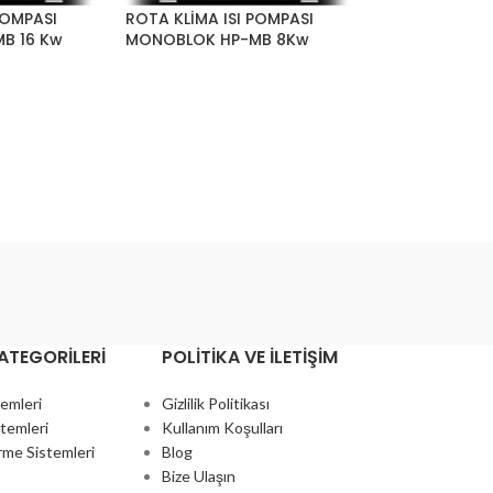
POMPASI
ROTA KLİMA ISI POMPASI
B 16 Kw
MONOBLOK HP-MB 8Kw
ATEGORILERI
POLITIKA VE İLETIŞIM
temleri
Gizlilik Politikası
temleri
Kullanım Koşulları
rme Sistemleri
Blog
Bize Ulaşın