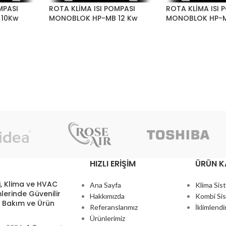
MPASI
ROTA KLİMA ISI POMPASI
ROTA KLİMA ISI 
 10Kw
MONOBLOK HP-MB 12 Kw
MONOBLOK HP-M
HIZLI ERIŞIM
ÜRÜN K
, Klima ve HVAC
Ana Sayfa
Klima Sis
lerinde Güvenilir
Hakkımızda
Kombi Sis
, Bakım ve Ürün
Referanslarımız
İklimlendi
Ürünlerimiz