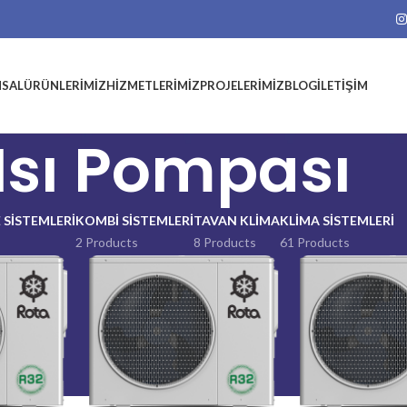
SAL
ÜRÜNLERIMIZ
HIZMETLERIMIZ
PROJELERIMIZ
BLOG
İLETIŞIM
Isı Pompası
 SISTEMLERI
KOMBI SISTEMLERI
TAVAN KLIMA
KLIMA SISTEMLERI
2 Products
8 Products
61 Products