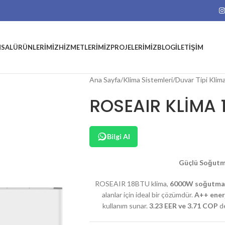
SAL
ÜRÜNLERIMIZ
HIZMETLERIMIZ
PROJELERIMIZ
BLOG
İLETIŞIM
Ana Sayfa
Klima Sistemleri
Duvar Tipi Klim
ROSEAIR KLİMA 
Bilgi Al
Güçlü Soğutma
ROSEAIR 18BTU klima,
6
000W soğutma 
alanlar için ideal bir çözümdür.
A++ enerj
kullanım sunar.
3.23 EER ve 3.71 COP
de