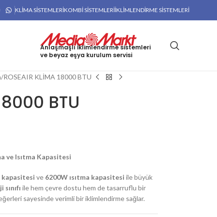
KLIMA SISTEMLERI
KOMBI SISTEMLERI
İKLIMLENDIRME SISTEMLERI
Anlaşmaşlı İklimlendirme sistemleri
ve beyaz eşya kurulum servisi
a
ROSEAIR KLİMA 18000 BTU
18000 BTU
 ve Isıtma Kapasitesi
kapasitesi
ve
62
00W ısıtma kapasitesi
ile büyük
i sınıfı
ile hem çevre dostu hem de tasarruflu bir
ğerleri sayesinde verimli bir iklimlendirme sağlar.