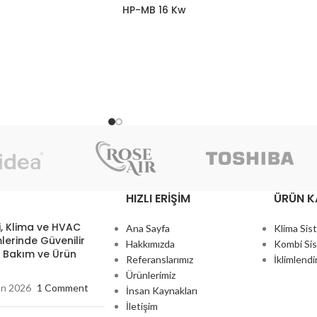
HP-MB 16 Kw
HIZLI ERIŞIM
ÜRÜN K
, Klima ve HVAC
Ana Sayfa
Klima Sis
lerinde Güvenilir
Hakkımızda
Kombi Sis
, Bakım ve Ürün
Referanslarımız
İklimlendi
Ürünlerimiz
an 2026
1 Comment
İnsan Kaynakları
İletişim