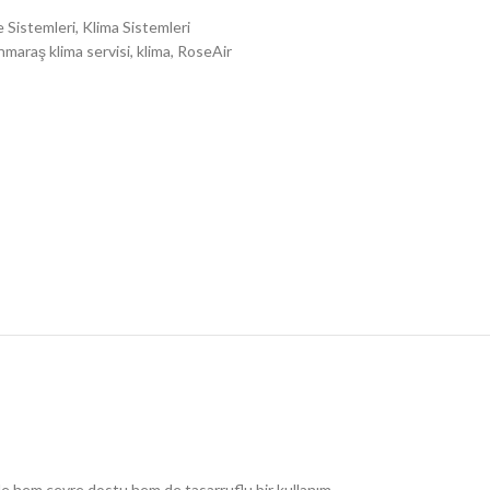
e Sistemleri
,
Klima Sistemleri
maraş klima servisi
,
klima
,
RoseAir
le hem çevre dostu hem de tasarruflu bir kullanım