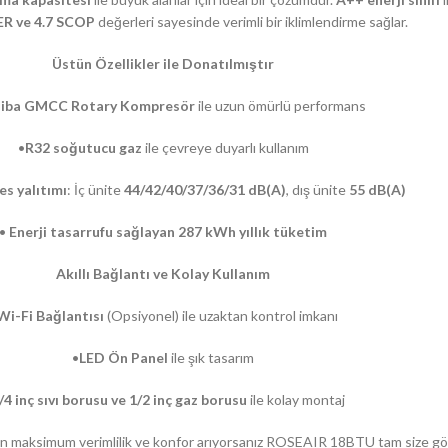
ER ve 4.7 SCOP
değerleri sayesinde verimli bir iklimlendirme sağlar.
Üstün Özellikler ile Donatılmıştır
iba GMCC Rotary Kompresör
ile uzun ömürlü performans
•
R32 soğutucu gaz
ile çevreye duyarlı kullanım
es yalıtımı
: İç ünite
44/42/40/37/36/31 dB(A)
, dış ünite
55 dB(A)
•
Enerji tasarrufu sağlayan 287 kWh yıllık tüketim
Akıllı Bağlantı ve Kolay Kullanım
Wi-Fi Bağlantısı
(Opsiyonel) ile uzaktan kontrol imkanı
•
LED Ön Panel
ile şık tasarım
/4 inç sıvı borusu ve 1/2 inç gaz borusu
ile kolay montaj
 için maksimum verimlilik ve konfor arıyorsanız ROSEAIR 18BTU tam size gö