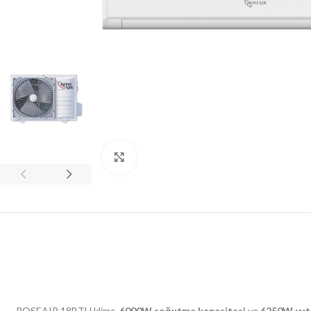
Click to enlarge
ROSEAIR 18BTU klima,
6
000W soğutma kapasitesi
ve
625
0W ısıt