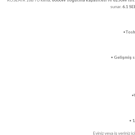
sunar.
6.1 SE
•
Tosh
•
Gelişmiş s
•
•
1
Eviniz veya iş yeriniz