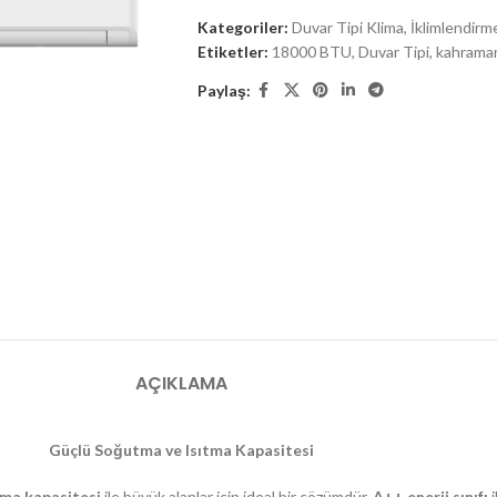
Kategoriler:
Duvar Tipi Klima
,
İklimlendirm
Etiketler:
18000 BTU
,
Duvar Tipi
,
kahraman
Paylaş:
AÇIKLAMA
Güçlü Soğutma ve Isıtma Kapasitesi
ma kapasitesi
ile büyük alanlar için ideal bir çözümdür.
A++ enerji sınıfı
i