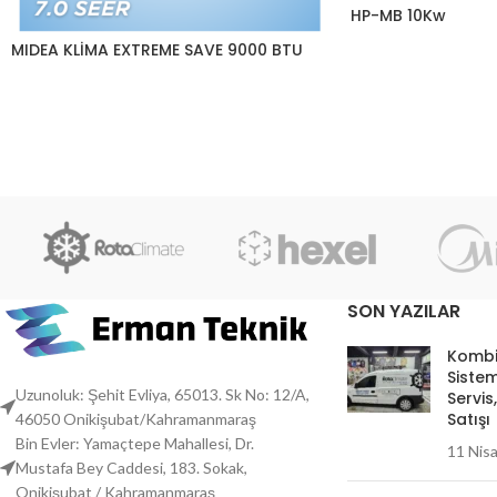
HP-MB 10Kw
MIDEA KLİMA EXTREME SAVE 9000 BTU
SON YAZILAR
Kombi
Sistem
Uzunoluk: Şehit Evliya, 65013. Sk No: 12/A,
Servis
Satışı
46050 Onikişubat/Kahramanmaraş
Bin Evler: Yamaçtepe Mahallesi, Dr.
11 Nis
Mustafa Bey Caddesi, 183. Sokak,
Onikişubat / Kahramanmaraş