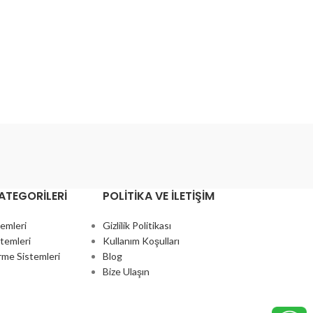
ATEGORILERI
POLITIKA VE İLETIŞIM
temleri
Gizlilik Politikası
temleri
Kullanım Koşulları
rme Sistemleri
Blog
Bize Ulaşın